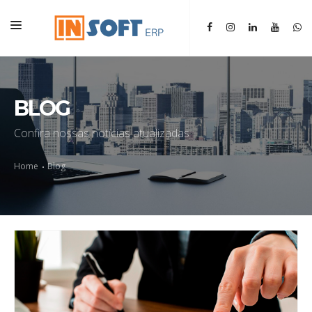
HOME
INSTITUCIONAL
BLOG
ERP
Confira nossas notícias atualizadas
SGM
Home
Blog
BLOG
CONTATO