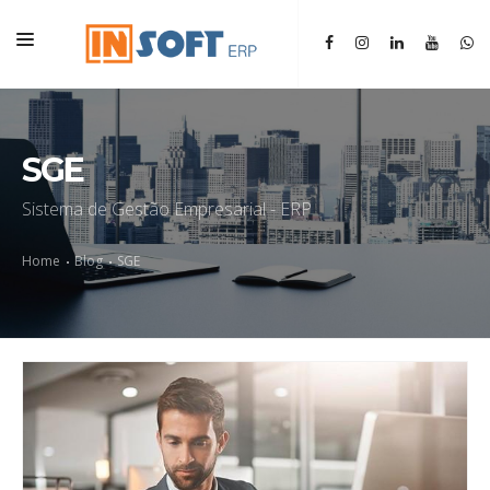
HOME
INSTITUCIONAL
SGE
ERP
Sistema de Gestão Empresarial - ERP
SGM
Home
Blog
SGE
BLOG
CONTATO