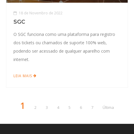
18 de Novembro de 2022
SGC
O SGC funciona como uma plataforma para registro
dos tickets ou chamados de suporte 100% web,
podendo ser acessado de qualquer aparelho com
internet.
LEIA MAIS
1
2
3
4
5
6
7
Última