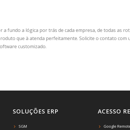
er a fundo a lógica por trás de cada empresa, de todas as ro
roduto que à atenda perfeitamente. Solicite o contato com
software customizado.
SOLUÇÕES ERP
ACESSO R
SGM
Google Remot