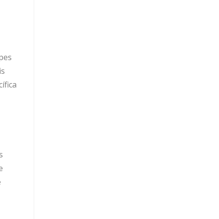
ipes
is
ífica
s
e
e