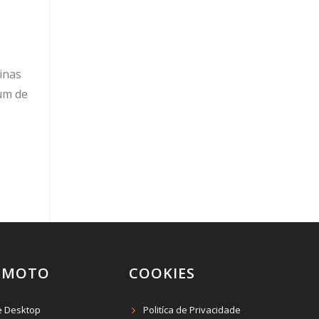
tinas
 um de
EMOTO
COOKIES
e Desktop
Politíca de Privacidade