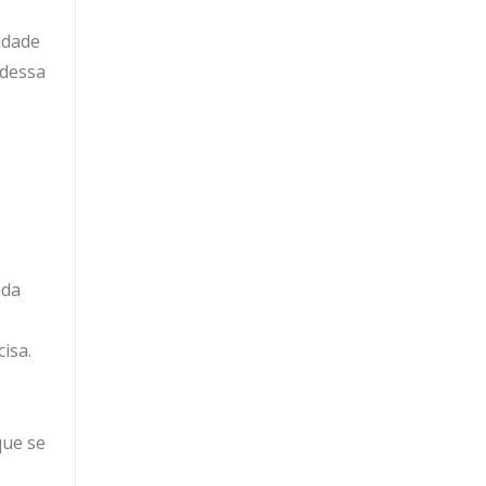
idade
 dessa
ada
isa.
que se