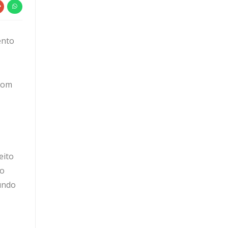
ento
 com
eito
to
undo