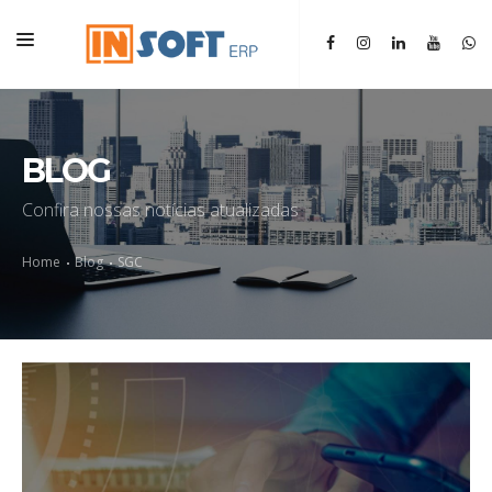
HOME
INSTITUCIONAL
BLOG
ERP
Confira nossas notícias atualizadas
SGM
Home
Blog
SGC
BLOG
CONTATO