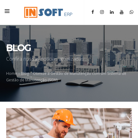
HOME
INSTITUCIONAL
BLOG
ERP
Confira nossas notícias atualizadas
SGM
Home
Blog
Otimize a Gestão de Manutenção com um Sistema de
BLOG
Gestão de Manutenção (SGM)
CONTATO