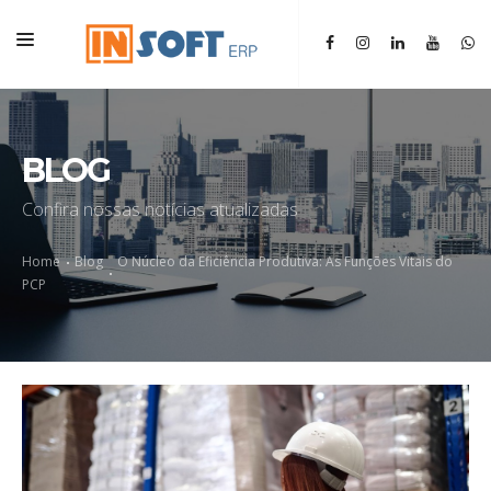
HOME
INSTITUCIONAL
BLOG
ERP
Confira nossas notícias atualizadas
SGM
Home
Blog
O Núcleo da Eficiência Produtiva: As Funções Vitais do
BLOG
PCP
CONTATO