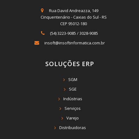
Rua David Andreazza, 149
Cinquentenário - Caxias do Sul - RS
CEP 95012-180
(54) 3223-9085
/
3028-9085
insoft@insoftinformatica.com.br
SOLUÇÕES ERP
SGM
SGE
Indústrias
Serviços
Varejo
Distribuidoras