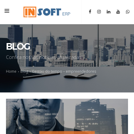
HOME
INSTITUCIONAL
BLOG
ERP
Confira nossas notícias atualizadas
SGM
Home
Blog
Gestão do tempo – empreendedores
BLOG
CONTATO