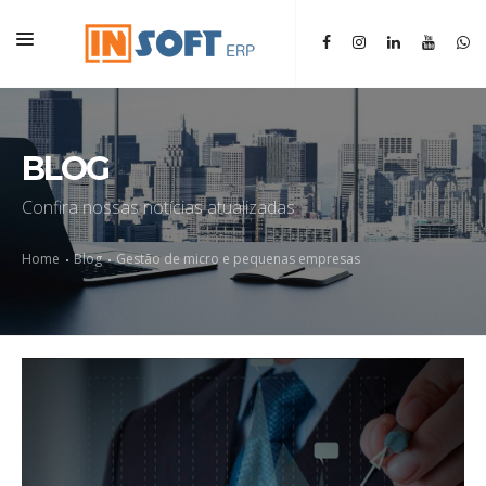
HOME
INSTITUCIONAL
BLOG
ERP
Confira nossas notícias atualizadas
SGM
Home
Blog
Gestão de micro e pequenas empresas
BLOG
CONTATO