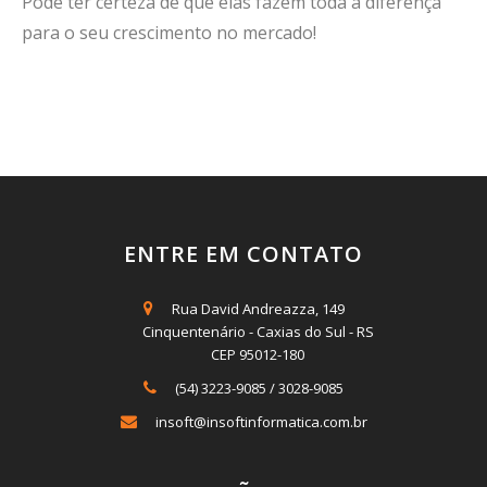
Pode ter certeza de que elas fazem toda a diferença
para o seu crescimento no mercado!
ENTRE EM CONTATO
Rua David Andreazza, 149
Cinquentenário - Caxias do Sul - RS
CEP 95012-180
(54) 3223-9085
/
3028-9085
insoft@insoftinformatica.com.br