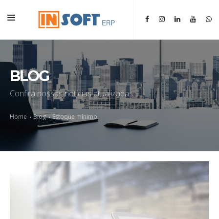
HOME
INSTITUCIONAL
BLOG
ERP
Confira nossas notícias atualizadas
SGM
Home
Blog
Estoque mínimo
BLOG
CONTATO