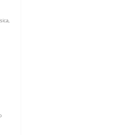
sica,
o