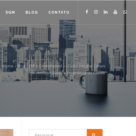
SGM
BLOG
CONTATO
Home
Blog
ERP e Omnichannel — Como Integrar Canais
de Vendas e Elevar a Experiência do Cliente