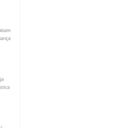
cabam
iança
ja
stica