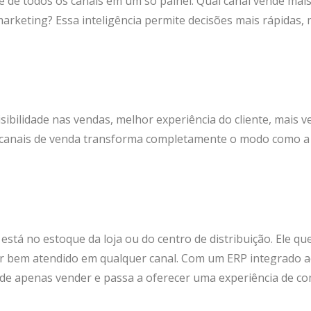
e de todos os canais em um só painel. Qual canal vende mai
arketing? Essa inteligência permite decisões mais rápidas, 
sibilidade nas vendas, melhor experiência do cliente, mais 
e canais de venda transforma completamente o modo como a
está no estoque da loja ou do centro de distribuição. Ele qu
ser bem atendido em qualquer canal. Com um ERP integrado 
de apenas vender e passa a oferecer uma experiência de c