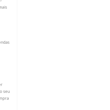
s?
mais
vendas
er
ao seu
ompra