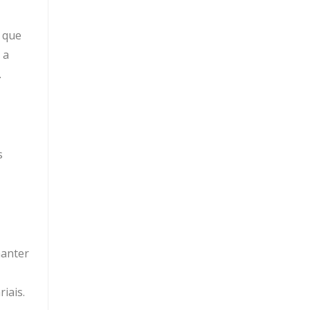
o que
 a
.
s
manter
iais.