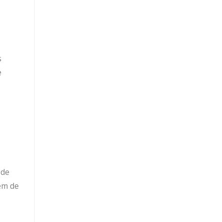
s
e
 de
ém de