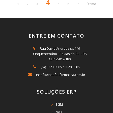
4
1
2
3
5
6
7
Última
ENTRE EM CONTATO
Rua David Andreazza, 149
Cinquentenário - Caxias do Sul - RS
CEP 95012-180
(54) 3223-9085
/
3028-9085
insoft@insoftinformatica.com.br
SOLUÇÕES ERP
SGM
SGE