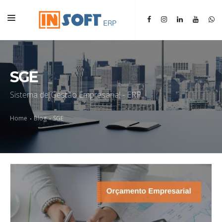
HOME
INSTITUCIONAL
SGE
ERP
Sistema de Gestão Empresarial - ERP
SGM
Home
Blog
SGE
BLOG
CONTATO